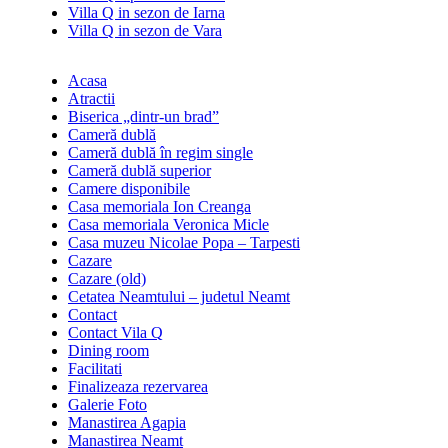
Villa Q in sezon de Iarna
Villa Q in sezon de Vara
Acasa
Atractii
Biserica „dintr-un brad”
Cameră dublă
Cameră dublă în regim single
Cameră dublă superior
Camere disponibile
Casa memoriala Ion Creanga
Casa memoriala Veronica Micle
Casa muzeu Nicolae Popa – Tarpesti
Cazare
Cazare (old)
Cetatea Neamtului – judetul Neamt
Contact
Contact Vila Q
Dining room
Facilitati
Finalizeaza rezervarea
Galerie Foto
Manastirea Agapia
Manastirea Neamt