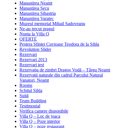
Manastirea Neamt
Manastirea Secu
Manastirea Sihastria
Manastirea Varatec
Muzeul memorial Mihail Sadoveanu
Ne-au trecut pragul
Nunta la Villa Q
OFERTE
Peştera Sfintei Cuvioase Teodora de la Sihla
Revolution Slider
Rezervari
Rezervari 2013
Rezervari test
Rezervaţia de zimbri Dragoş Vodă – Târgu Neamţ
Rezervatii naturale din cadrul Parcului Natural
Vanatori, Neamt
Rooms
Schitul Sihla
Suită
Team Building
Testimonial
Verifica camere disponibile
Villa Q – Loc de joaca
Villa Q – Poze interior
Villa Q – poze restaurant