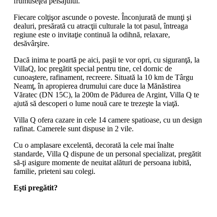
frumuseţea peisajului.
Fiecare colţişor ascunde o poveste. Înconjurată de munţi şi
dealuri, presărată cu atracţii culturale la tot pasul, întreaga
regiune este o invitaţie continuă la odihnă, relaxare,
desăvârşire.
Dacă inima te poartă pe aici, paşii te vor opri, cu siguranţă, la
VillaQ, loc pregătit special pentru tine, cel dornic de
cunoaştere, rafinament, recreere. Situată la 10 km de Târgu
Neamţ, în apropierea drumului care duce la Mănăstirea
Văratec (DN 15C), la 200m de Pădurea de Argint, Villa Q te
ajută să descoperi o lume nouă care te trezeşte la viaţă.
Villa Q ofera cazare in cele 14 camere spatioase, cu un design
rafinat. Camerele sunt dispuse in 2 vile.
Cu o amplasare excelentă, decorată la cele mai înalte
standarde, Villa Q dispune de un personal specializat, pregătit
să-ţi asigure momente de neuitat alături de persoana iubită,
familie, prieteni sau colegi.
Eşti pregătit?