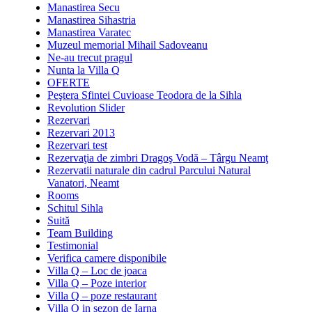
Manastirea Secu
Manastirea Sihastria
Manastirea Varatec
Muzeul memorial Mihail Sadoveanu
Ne-au trecut pragul
Nunta la Villa Q
OFERTE
Peştera Sfintei Cuvioase Teodora de la Sihla
Revolution Slider
Rezervari
Rezervari 2013
Rezervari test
Rezervaţia de zimbri Dragoş Vodă – Târgu Neamţ
Rezervatii naturale din cadrul Parcului Natural
Vanatori, Neamt
Rooms
Schitul Sihla
Suită
Team Building
Testimonial
Verifica camere disponibile
Villa Q – Loc de joaca
Villa Q – Poze interior
Villa Q – poze restaurant
Villa Q in sezon de Iarna