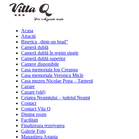
Acasa
Atractii
Biserica „dintr-un brad”
Cameră dublă
Cameră dublă în regim single
Cameră dublă superior
Camere disponibile
Casa memoriala Ion Creanga
Casa memoriala Veronica Micle
Casa muzeu Nicolae Popa – Tarpesti
Cazare
Cazare (old)
Cetatea Neamtului – judetul Neamt
Contact
Contact Vila Q
Dining room
Facilitati
Finalizeaza rezervarea
Galerie Foto
Manastirea Agapia