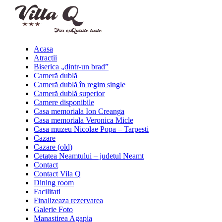
Acasa
Atractii
Biserica „dintr-un brad”
Cameră dublă
Cameră dublă în regim single
Cameră dublă superior
Camere disponibile
Casa memoriala Ion Creanga
Casa memoriala Veronica Micle
Casa muzeu Nicolae Popa – Tarpesti
Cazare
Cazare (old)
Cetatea Neamtului – judetul Neamt
Contact
Contact Vila Q
Dining room
Facilitati
Finalizeaza rezervarea
Galerie Foto
Manastirea Agapia