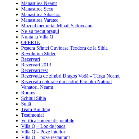
Manastirea Neamt
Manastirea Secu
Manastirea Sihastria
Manastirea Varatec
Muzeul memorial Mihail Sadoveanu
Ne-au trecut pragul
Nunta la Villa Q
OFERTE
Peştera Sfintei Cuvioase Teodora de la Sihla
Revolution Slider
Rezervari
Rezervari 2013
Rezervari test
Rezervaţia de zimbri Dragoş Vodă – Târgu Neamţ
Rezervatii naturale din cadrul Parcului Natural
Vanatori, Neamt
Rooms
Schitul Sihla
Suită
Team Building
Testimonial
Verifica camere disponibile
Villa Q – Loc de joaca
Villa Q – Poze interior
Villa Q – poze restaurant