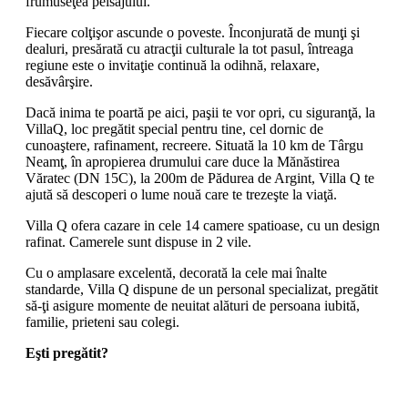
frumuseţea peisajului.
Fiecare colţişor ascunde o poveste. Înconjurată de munţi şi
dealuri, presărată cu atracţii culturale la tot pasul, întreaga
regiune este o invitaţie continuă la odihnă, relaxare,
desăvârşire.
Dacă inima te poartă pe aici, paşii te vor opri, cu siguranţă, la
VillaQ, loc pregătit special pentru tine, cel dornic de
cunoaştere, rafinament, recreere. Situată la 10 km de Târgu
Neamţ, în apropierea drumului care duce la Mănăstirea
Văratec (DN 15C), la 200m de Pădurea de Argint, Villa Q te
ajută să descoperi o lume nouă care te trezeşte la viaţă.
Villa Q ofera cazare in cele 14 camere spatioase, cu un design
rafinat. Camerele sunt dispuse in 2 vile.
Cu o amplasare excelentă, decorată la cele mai înalte
standarde, Villa Q dispune de un personal specializat, pregătit
să-ţi asigure momente de neuitat alături de persoana iubită,
familie, prieteni sau colegi.
Eşti pregătit?