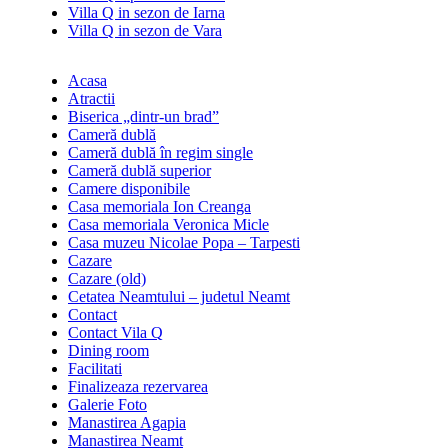
Villa Q in sezon de Iarna
Villa Q in sezon de Vara
Acasa
Atractii
Biserica „dintr-un brad”
Cameră dublă
Cameră dublă în regim single
Cameră dublă superior
Camere disponibile
Casa memoriala Ion Creanga
Casa memoriala Veronica Micle
Casa muzeu Nicolae Popa – Tarpesti
Cazare
Cazare (old)
Cetatea Neamtului – judetul Neamt
Contact
Contact Vila Q
Dining room
Facilitati
Finalizeaza rezervarea
Galerie Foto
Manastirea Agapia
Manastirea Neamt