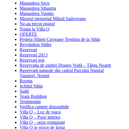
Manastirea Secu
Manastirea Sihastria
Manastirea Varatec
Muzeul memorial Mihail Sadoveanu
Ne-au trecut pragul
Nunta la Villa Q
OFERTE
Peştera Sfintei Cuvioase Teodora de la Sihla
Revolution Slider
Rezervari
Rezervari 2013
Rezervari test
Rezervaţia de zimbri Dragoş Vodă – Târgu Neamţ
Rezervatii naturale din cadrul Parcului Natural
Vanatori, Neamt
Rooms
Schitul Sihla
Suită
Team Building
Testimonial
Verifica camere disponibile
Villa Q – Loc de joaca
Villa Q – Poze interior
Villa Q – poze restaurant
Villa Q in sezon de Iarna