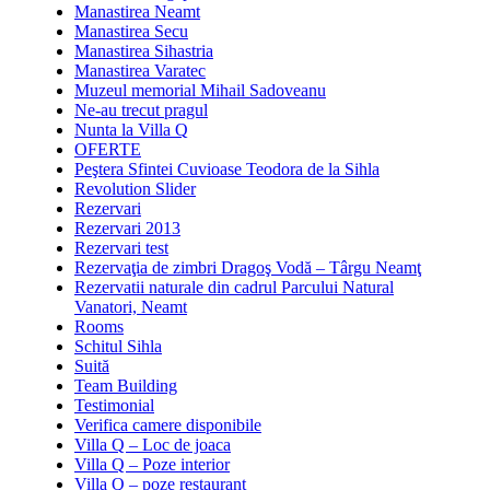
Manastirea Neamt
Manastirea Secu
Manastirea Sihastria
Manastirea Varatec
Muzeul memorial Mihail Sadoveanu
Ne-au trecut pragul
Nunta la Villa Q
OFERTE
Peştera Sfintei Cuvioase Teodora de la Sihla
Revolution Slider
Rezervari
Rezervari 2013
Rezervari test
Rezervaţia de zimbri Dragoş Vodă – Târgu Neamţ
Rezervatii naturale din cadrul Parcului Natural
Vanatori, Neamt
Rooms
Schitul Sihla
Suită
Team Building
Testimonial
Verifica camere disponibile
Villa Q – Loc de joaca
Villa Q – Poze interior
Villa Q – poze restaurant