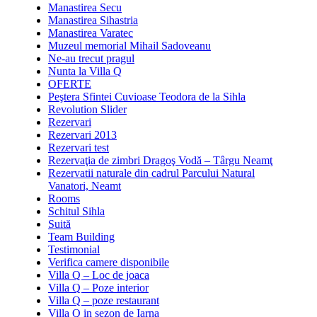
Manastirea Secu
Manastirea Sihastria
Manastirea Varatec
Muzeul memorial Mihail Sadoveanu
Ne-au trecut pragul
Nunta la Villa Q
OFERTE
Peştera Sfintei Cuvioase Teodora de la Sihla
Revolution Slider
Rezervari
Rezervari 2013
Rezervari test
Rezervaţia de zimbri Dragoş Vodă – Târgu Neamţ
Rezervatii naturale din cadrul Parcului Natural
Vanatori, Neamt
Rooms
Schitul Sihla
Suită
Team Building
Testimonial
Verifica camere disponibile
Villa Q – Loc de joaca
Villa Q – Poze interior
Villa Q – poze restaurant
Villa Q in sezon de Iarna