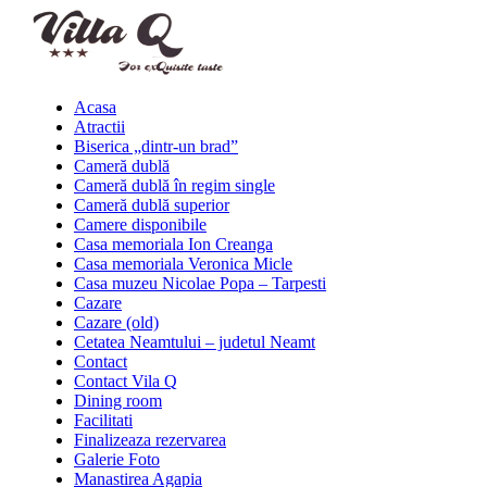
Acasa
Atractii
Biserica „dintr-un brad”
Cameră dublă
Cameră dublă în regim single
Cameră dublă superior
Camere disponibile
Casa memoriala Ion Creanga
Casa memoriala Veronica Micle
Casa muzeu Nicolae Popa – Tarpesti
Cazare
Cazare (old)
Cetatea Neamtului – judetul Neamt
Contact
Contact Vila Q
Dining room
Facilitati
Finalizeaza rezervarea
Galerie Foto
Manastirea Agapia