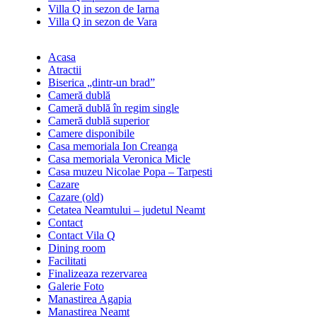
Villa Q in sezon de Iarna
Villa Q in sezon de Vara
Acasa
Atractii
Biserica „dintr-un brad”
Cameră dublă
Cameră dublă în regim single
Cameră dublă superior
Camere disponibile
Casa memoriala Ion Creanga
Casa memoriala Veronica Micle
Casa muzeu Nicolae Popa – Tarpesti
Cazare
Cazare (old)
Cetatea Neamtului – judetul Neamt
Contact
Contact Vila Q
Dining room
Facilitati
Finalizeaza rezervarea
Galerie Foto
Manastirea Agapia
Manastirea Neamt