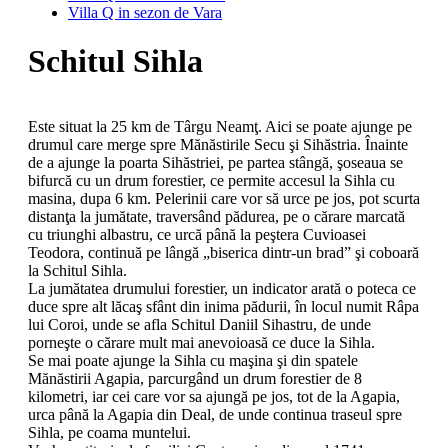
Villa Q in sezon de Vara
Schitul Sihla
Este situat la 25 km de Târgu Neamţ. Aici se poate ajunge pe
drumul care merge spre Mănăstirile Secu şi Sihăstria. Înainte
de a ajunge la poarta Sihăstriei, pe partea stângă, şoseaua se
bifurcă cu un drum forestier, ce permite accesul la Sihla cu
masina, dupa 6 km. Pelerinii care vor să urce pe jos, pot scurta
distanţa la jumătate, traversând pădurea, pe o cărare marcată
cu triunghi albastru, ce urcă până la peştera Cuvioasei
Teodora, continuă pe lângă „biserica dintr-un brad” şi coboară
la Schitul Sihla.
La jumătatea drumului forestier, un indicator arată o poteca ce
duce spre alt lăcaş sfânt din inima pădurii, în locul numit Râpa
lui Coroi, unde se afla Schitul Daniil Sihastru, de unde
porneşte o cărare mult mai anevoioasă ce duce la Sihla.
Se mai poate ajunge la Sihla cu maşina şi din spatele
Mănăstirii Agapia, parcurgând un drum forestier de 8
kilometri, iar cei care vor sa ajungă pe jos, tot de la Agapia,
urca până la Agapia din Deal, de unde continua traseul spre
Sihla, pe coama muntelui.