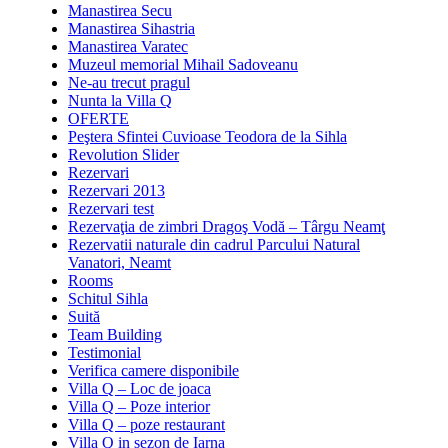
Manastirea Secu
Manastirea Sihastria
Manastirea Varatec
Muzeul memorial Mihail Sadoveanu
Ne-au trecut pragul
Nunta la Villa Q
OFERTE
Peştera Sfintei Cuvioase Teodora de la Sihla
Revolution Slider
Rezervari
Rezervari 2013
Rezervari test
Rezervaţia de zimbri Dragoş Vodă – Târgu Neamţ
Rezervatii naturale din cadrul Parcului Natural
Vanatori, Neamt
Rooms
Schitul Sihla
Suită
Team Building
Testimonial
Verifica camere disponibile
Villa Q – Loc de joaca
Villa Q – Poze interior
Villa Q – poze restaurant
Villa Q in sezon de Iarna