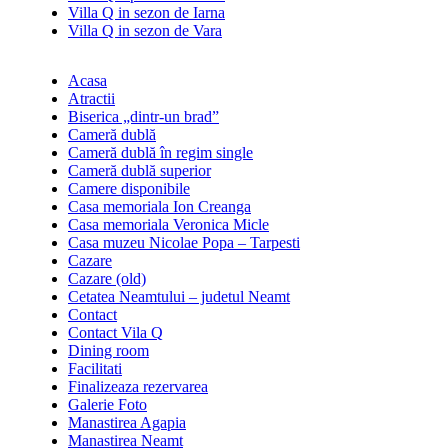
Villa Q in sezon de Iarna
Villa Q in sezon de Vara
Acasa
Atractii
Biserica „dintr-un brad”
Cameră dublă
Cameră dublă în regim single
Cameră dublă superior
Camere disponibile
Casa memoriala Ion Creanga
Casa memoriala Veronica Micle
Casa muzeu Nicolae Popa – Tarpesti
Cazare
Cazare (old)
Cetatea Neamtului – judetul Neamt
Contact
Contact Vila Q
Dining room
Facilitati
Finalizeaza rezervarea
Galerie Foto
Manastirea Agapia
Manastirea Neamt