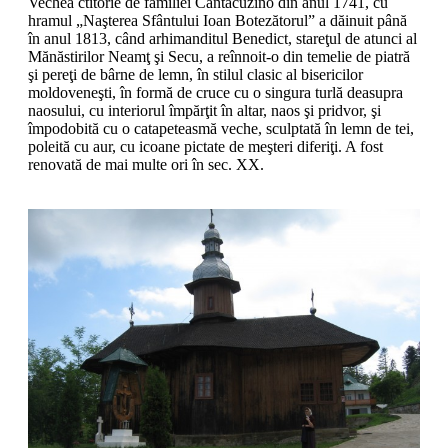
Vechea ctitorie de familiei Cantacuzino din anul 1741, cu
hramul „Naşterea Sfântului Ioan Botezătorul” a dăinuit până
în anul 1813, când arhimanditul Benedict, stareţul de atunci al
Mănăstirilor Neamţ şi Secu, a reînnoit-o din temelie de piatră
şi pereţi de bârne de lemn, în stilul clasic al bisericilor
moldoveneşti, în formă de cruce cu o singura turlă deasupra
naosului, cu interiorul împărţit în altar, naos şi pridvor, şi
împodobită cu o catapeteasmă veche, sculptată în lemn de tei,
poleită cu aur, cu icoane pictate de meşteri diferiţi. A fost
renovată de mai multe ori în sec. XX.