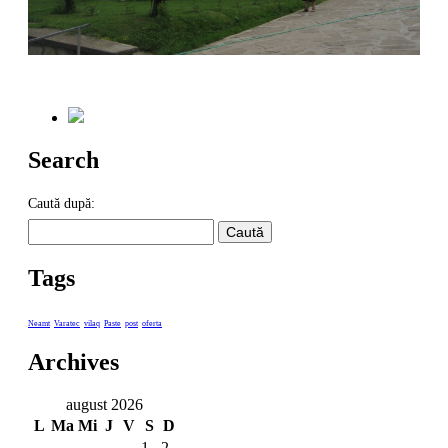
Search
Caută după:
Tags
Neamt
Varatec
vilaq
Paste
post
oferta
Archives
august 2026
L
Ma
Mi
J
V
S
D
1
2