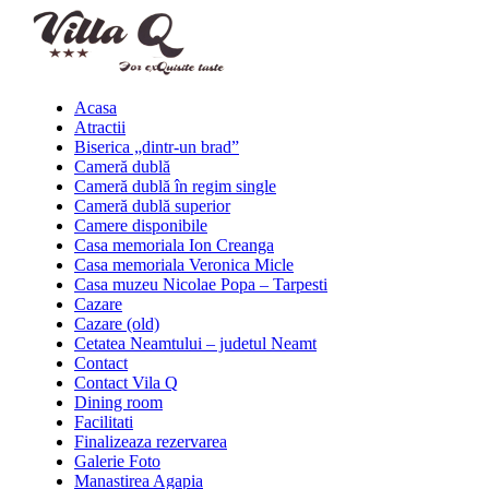
Acasa
Atractii
Biserica „dintr-un brad”
Cameră dublă
Cameră dublă în regim single
Cameră dublă superior
Camere disponibile
Casa memoriala Ion Creanga
Casa memoriala Veronica Micle
Casa muzeu Nicolae Popa – Tarpesti
Cazare
Cazare (old)
Cetatea Neamtului – judetul Neamt
Contact
Contact Vila Q
Dining room
Facilitati
Finalizeaza rezervarea
Galerie Foto
Manastirea Agapia