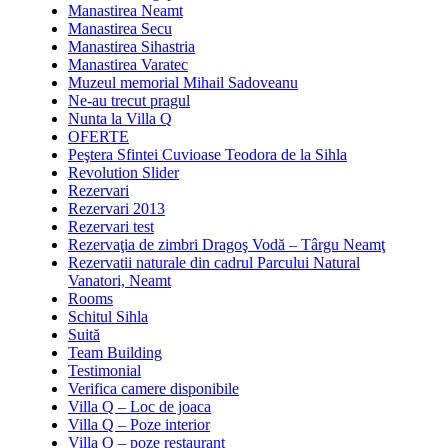
Manastirea Neamt
Manastirea Secu
Manastirea Sihastria
Manastirea Varatec
Muzeul memorial Mihail Sadoveanu
Ne-au trecut pragul
Nunta la Villa Q
OFERTE
Peştera Sfintei Cuvioase Teodora de la Sihla
Revolution Slider
Rezervari
Rezervari 2013
Rezervari test
Rezervaţia de zimbri Dragoş Vodă – Târgu Neamţ
Rezervatii naturale din cadrul Parcului Natural
Vanatori, Neamt
Rooms
Schitul Sihla
Suită
Team Building
Testimonial
Verifica camere disponibile
Villa Q – Loc de joaca
Villa Q – Poze interior
Villa Q – poze restaurant